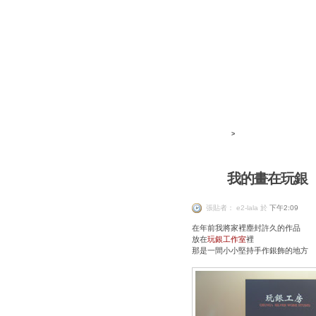
>
我的畫在玩銀
e2-lala
張貼者： e2-lala 於
下午2:09
在年前我將家裡塵封許久的作品
放在
玩銀工作室
裡
那是一間小小堅持手作銀飾的地方