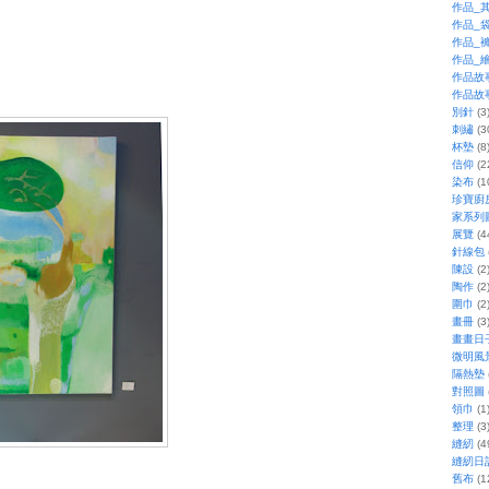
作品_
作品_
作品_
作品_
作品故
作品故
別針
(3
刺繡
(3
杯墊
(8
信仰
(2
染布
(1
珍寶廚
家系列
展覽
(4
針線包
陳設
(2
陶作
(2
圍巾
(2
畫冊
(3
畫畫日
微明風
隔熱墊
對照圖
領巾
(1
整理
(3
縫紉
(4
縫紉日
舊布
(1