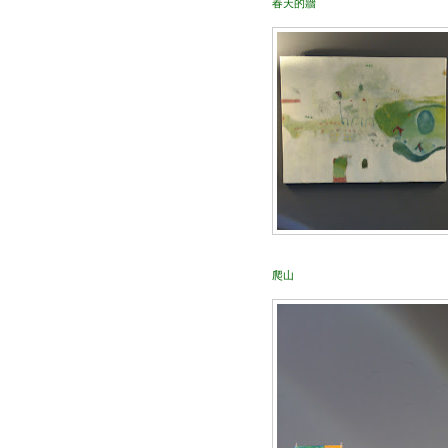
春天的牆
爬山