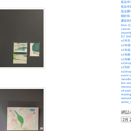
藍染布
藍染布
藍染圍
關於我
蘑菇然
blue
(1
casual
daysofp
E2 SH
e2布衣
e2布偶
e2布袋
e2布飾
e2布飾
e2sho
e2別針
e2sho
event
(
JaneBa
line wo
memor
oil pain
readin
takeatr
works_
網誌