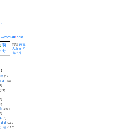
www.
flick
r
.com
前往
兩隻
大象 的所
有相片
ls
家宴
(1)
畫課
(14)
3)
(33)
)
5)
0)
錄
(189)
2)
集
(7)
布娃娃
(116)
衣．裙
(118)