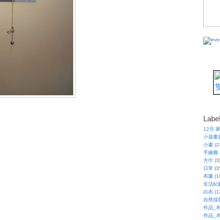
Labe
12月 
小孩畫
小書
(2
手繪圖
方巾
(3
日常
(3
布簾
(1
生活紀
白布
(1
自然採
作品_
作品_