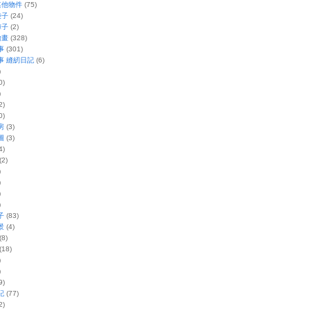
其他物件
(75)
袋子
(24)
褲子
(2)
繪畫
(328)
事
(301)
事 縫紉日記
(6)
)
0)
)
2)
0)
房
(3)
圖
(3)
4)
(2)
)
)
)
)
子
(83)
景
(4)
(8)
(18)
)
)
9)
記
(77)
2)