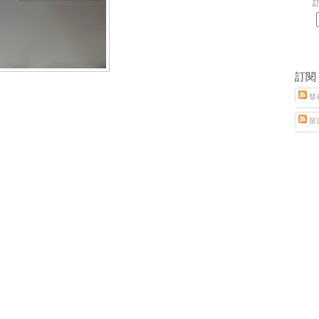
訂
訂閱
發
留