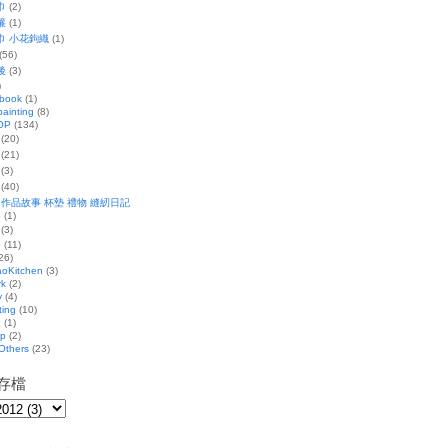
巾
(2)
簾
(1)
巾 小花鉤織
(1)
(56)
後
(3)
)
 book
(1)
ainting
(8)
OP
(134)
(20)
(21)
(3)
(40)
 作品故事 杯墊 禮物 縫紉日記
p
(1)
(3)
p
(11)
26)
oKitchen
(3)
rk
(2)
y
(4)
ting
(10)
g
(1)
ip
(2)
Others
(23)
存檔