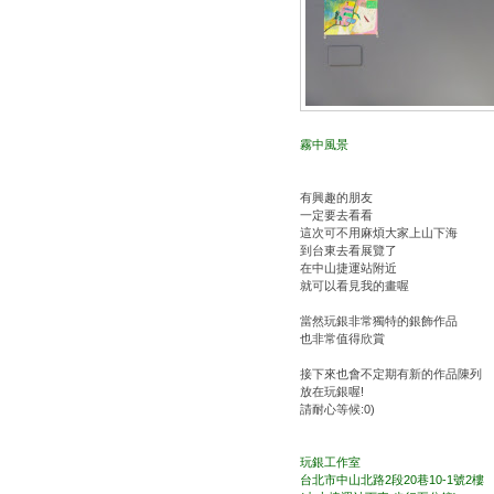
霧中風景
有興趣的朋友
一定要去看看
這次可不用麻煩大家上山下海
到台東去看展覽了
在中山捷運站附近
就可以看見我的畫喔
當然玩銀非常獨特的銀飾作品
也非常值得欣賞
接下來也會不定期有新的作品陳列
放在玩銀喔!
請耐心等候:0)
玩銀工作室
台北市中山北路2段20巷10-1號2樓