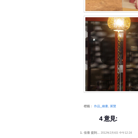
標籤：
作品_繪畫
,
展覽
4 意見:
佳蒨 提到...
2012年2月4日 中午12:24