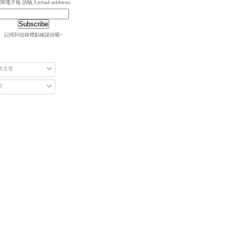
閱電子報 請輸入email address:
記得到信箱裡點確認信喔~
表文章
言