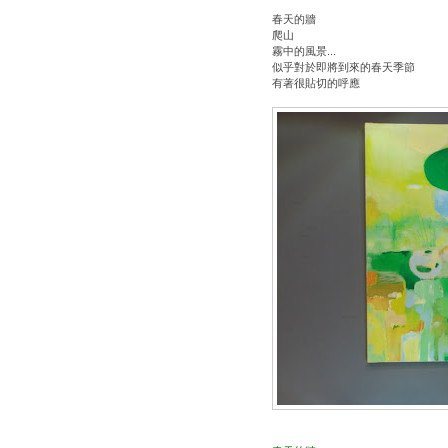
春天的牆
爬山
霧中的風景...
似乎對於即將到來的春天季節
有著很貼切的呼應