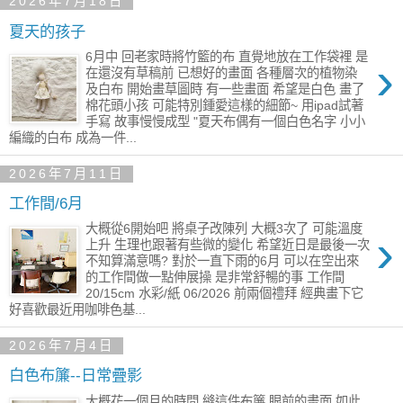
2026年7月18日
夏天的孩子
6月中 回老家時將竹籃的布 直覺地放在工作袋裡 是
›
在還沒有草稿前 已想好的畫面 各種層次的植物染
及白布 開始畫草圖時 有一些畫面 希望是白色 畫了
棉花頭小孩 可能特別鍾愛這樣的細節~ 用ipad試著
手寫 故事慢慢成型 "夏天布偶有一個白色名字 小小
編織的白布 成為一件...
2026年7月11日
工作間/6月
大概從6開始吧 將桌子改陳列 大概3次了 可能溫度
›
上升 生理也跟著有些微的變化 希望近日是最後一次
不知算滿意嗎? 對於一直下雨的6月 可以在空出來
的工作間做一點伸展操 是非常舒暢的事 工作間
20/15cm 水彩/紙 06/2026 前兩個禮拜 經典畫下它
好喜歡最近用咖啡色基...
2026年7月4日
白色布簾--日常疊影
大概花一個月的時間 縫這件布簾 眼前的畫面 如此