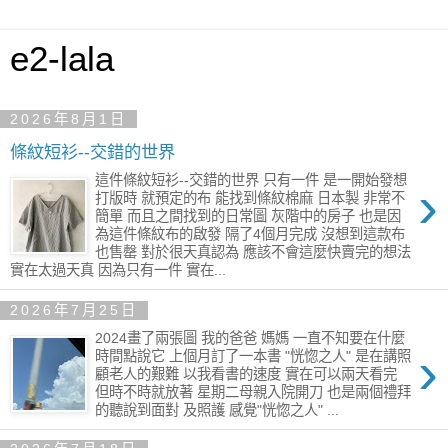
e2-lala
2026年8月1日
條紋短衫--交錯的世界
這件條紋短衫--交錯的世界 只有一件 是一開始發想
›
打版時 就預定的布 能找到條紋棉麻 日本製 非常不
簡單 而且之間找到的日常圖 灰階中的房子 也是因
為這件條紋布的啟發 隔了4個月完成 沒想到這款布
也售罄 對於很天真認為 應該不會這麼快賣完的想法
實在太過天真 因為只有一件 實在...
2026年7月25日
2024畫了兩張圖 我的爸爸 媽媽 一直不知要在什麼
›
時間點說它 上個月訂了一本書 "恍惚之人" 是在講照
顧老人的艱難 以我看書的速度 實在可以兩天看完
但時不時就放著 星期二母親入院開刀 也是兩個禮拜
的聽說到面對 及照護 感覺"恍惚之人" ...