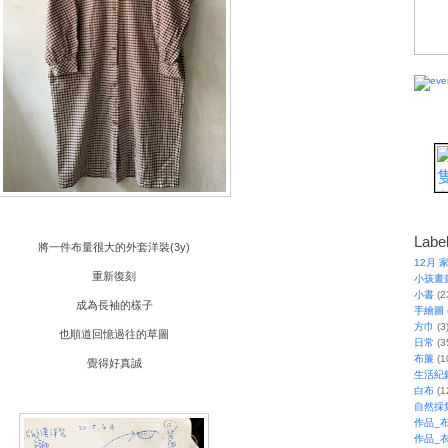
Labe
將一件布量很大的外套洋裝(3y)
12月 
重新復刻
小孩畫
小書
(2
成為長袖的樣子
手繪圖
方巾
(3
也順道回憶過往的草圖
日常
(3
布簾
(1
覺得好真誠
生活紀
白布
(1
自然採
作品_
作品_