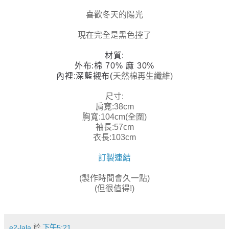
喜歡冬天的陽光
現在完全是黑色控了
材質:
外布:棉 70%
麻 30%
內裡:深藍襯布(
天然棉再生纖維)
尺寸:
肩寬:38cm
胸寬:104cm(全圍)
袖長:57cm
衣長:103cm
訂製連結
(製作時間會久一點)
(但很值得!)
e2-lala
於
下午5:21