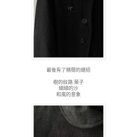
最後有了精簡的縫紉
樹的紋路 葉子
細細的沙
和風的意象