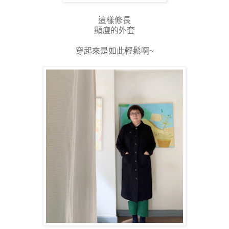
這樣修長
顯瘦的外套
穿起來是如此輕鬆啊~