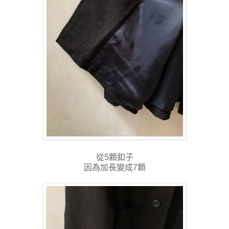
從5顆釦子
因為加長變成7顆