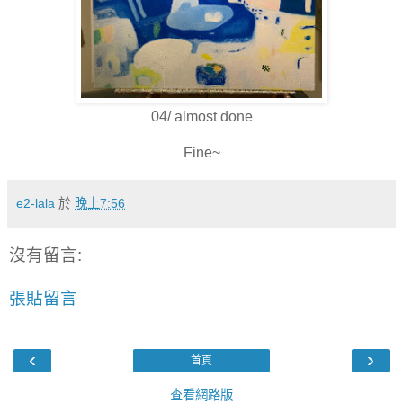
04/ almost done
Fine~
e2-lala
於
晚上7:56
沒有留言:
張貼留言
‹
›
首頁
查看網路版