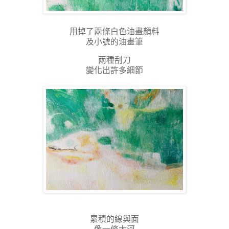
用掉了兩條白色油畫顏料
及小號的油畫筆
兩種刮刀
變化出許多細節
累積的線與面