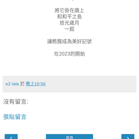
將它掛在牆上
和和平之島
拾光歲月
一起
讓甦醒成為美好記號
在2023的開始
e2-lala
於
晚上10:56
沒有留言:
張貼留言
‹
›
首頁