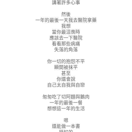
講著許多心事
然後
一年的最後一天我去醫院拿藥
我想
當你最沮喪時
應該去一下醫院
看看那些病痛
失落的角落
你一切的抱怨不平
瞬間被抹平
甚至
你還會說
自己太自我與自戀
匆匆吃了切阿麵與鵝肉
一年的最後一餐
想想這一年的生活
嗯
還能做一本書