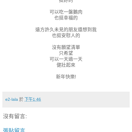
挺好的
可以吃一盤鵝肉
也挺幸福的
遠方許久未見的朋友還想到我
也挺安慰人的
沒有願望清單
只希望
可以一天過一天
健壯起來
新年快樂!
e2-lala
於
下午1:46
沒有留言:
張貼留言