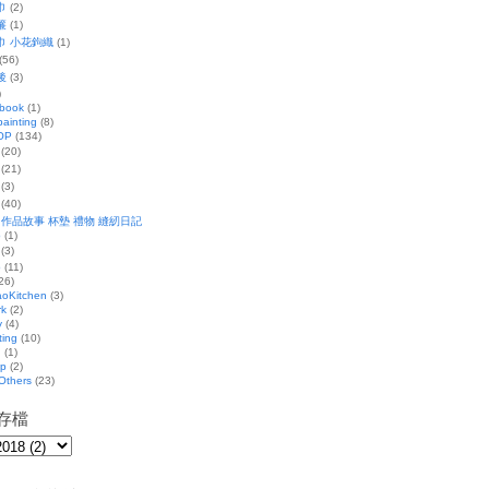
巾
(2)
簾
(1)
巾 小花鉤織
(1)
(56)
後
(3)
)
 book
(1)
ainting
(8)
OP
(134)
(20)
(21)
(3)
(40)
 作品故事 杯墊 禮物 縫紉日記
p
(1)
(3)
p
(11)
26)
oKitchen
(3)
rk
(2)
y
(4)
ting
(10)
g
(1)
ip
(2)
Others
(23)
存檔