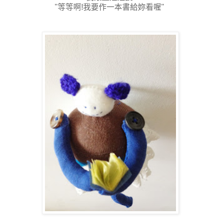
"等等啊!我要作一本書給妳看喔"