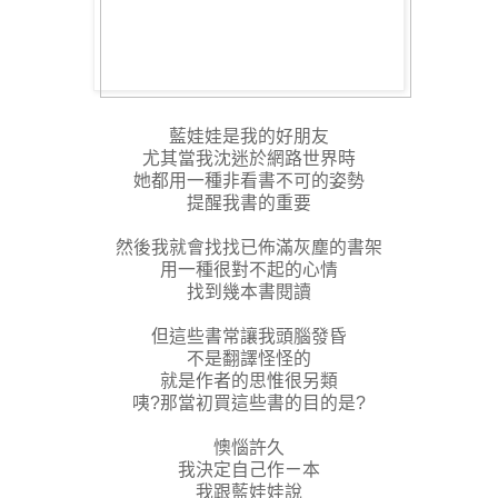
藍娃娃是我的好朋友
尤其當我沈迷於網路世界時
她都用一種非看書不可的姿勢
提醒我書的重要
然後我就會找找已佈滿灰塵的書架
用一種很對不起的心情
找到幾本書閱讀
但這些書常讓我頭腦發昏
不是翻譯怪怪的
就是作者的思惟很另類
咦?那當初買這些書的目的是?
懊惱許久
我決定自己作ㄧ本
我跟藍娃娃說