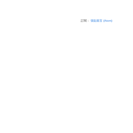
訂閱：
張貼留言 (Atom)