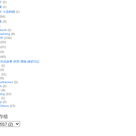
巾
(2)
簾
(1)
巾 小花鉤織
(1)
(56)
後
(3)
)
 book
(1)
ainting
(8)
OP
(134)
(20)
(21)
(3)
(40)
 作品故事 杯墊 禮物 縫紉日記
p
(1)
(3)
p
(11)
26)
oKitchen
(3)
rk
(2)
y
(4)
ting
(10)
g
(1)
ip
(2)
Others
(23)
存檔