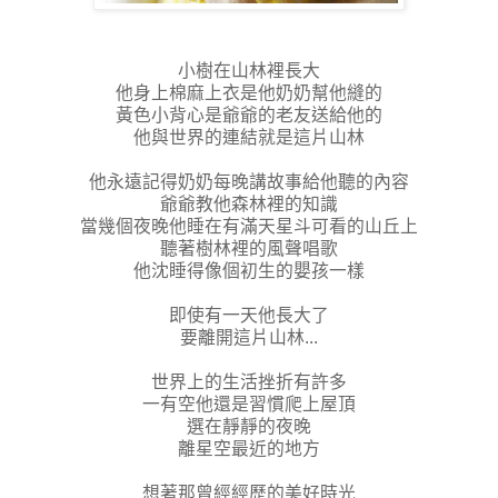
小樹在山林裡長大
他身上棉麻上衣是他奶奶幫他縫的
黃色小背心是爺爺的老友送給他的
他與世界的連結就是這片山林
他永遠記得奶奶每晚講故事給他聽的內容
爺爺教他森林裡的知識
當幾個夜晚他睡在有滿天星斗可看的山丘上
聽著樹林裡的風聲唱歌
他沈睡得像個初生的嬰孩一樣
即使有一天他長大了
要離開這片山林...
世界上的生活挫折有許多
一有空他還是習慣爬上屋頂
選在靜靜的夜晚
離星空最近的地方
想著那曾經經歷的美好時光