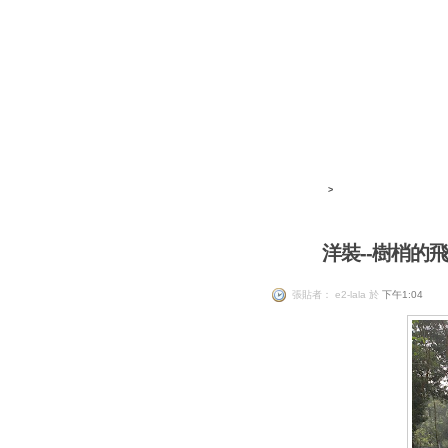
>
洋裝--樹梢的飛
e2-lala
張貼者： e2-lala 於
下午1:04