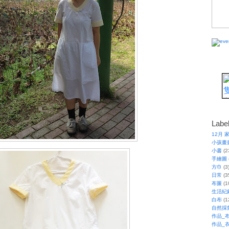
Labe
12月 
小孩畫
小書
(2
手繪圖
方巾
(3
日常
(3
布簾
(1
生活紀
白布
(1
自然採
作品_
作品_