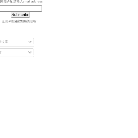
閱電子報 請輸入email address:
記得到信箱裡點確認信喔~
表文章
言