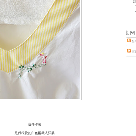
訂
訂閱
發
留
這件洋裝
是我很愛的白色兩截式洋裝