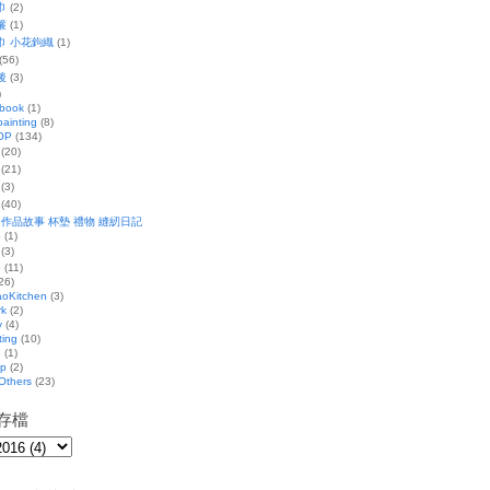
巾
(2)
簾
(1)
巾 小花鉤織
(1)
(56)
後
(3)
)
 book
(1)
ainting
(8)
OP
(134)
(20)
(21)
(3)
(40)
 作品故事 杯墊 禮物 縫紉日記
p
(1)
(3)
p
(11)
26)
oKitchen
(3)
rk
(2)
y
(4)
ting
(10)
g
(1)
ip
(2)
Others
(23)
存檔