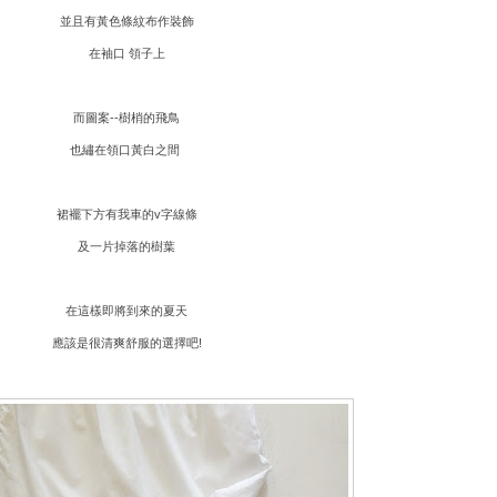
並且有黃色條紋布作裝飾
在袖口 領子上
而圖案--樹梢的飛鳥
也繡在領口黃白之間
裙襬下方有我車的v字線條
及一片掉落的樹葉
在這樣即將到來的夏天
應該是很清爽舒服的選擇吧!