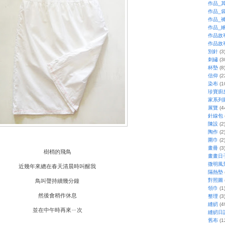
作品_
作品_
作品_
作品_
作品故
作品故
別針
(3
刺繡
(3
杯墊
(8
信仰
(2
染布
(1
珍寶廚
家系列
展覽
(4
針線包
陳設
(2
陶作
(2
圍巾
(2
畫冊
(3
樹梢的飛鳥
畫畫日
微明風
近幾年來總在春天清晨時叫醒我
隔熱墊
對照圖
鳥叫聲持續幾分鐘
領巾
(1
然後會稍作休息
整理
(3
縫紉
(4
並在中午時再來ㄧ次
縫紉日
舊布
(1