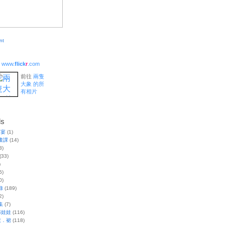
www.
flick
r
.com
前往
兩隻
大象 的所
有相片
ls
家宴
(1)
畫課
(14)
3)
(33)
)
5)
0)
錄
(189)
2)
集
(7)
布娃娃
(116)
衣．裙
(118)