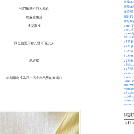
藍染布
藍染布
牠們敏感不與人親近
藍染圍
關於我
總躲在角落
蘑菇然
或花叢裡
blue
(1
casual
daysofp
E2 SH
e2布衣
我也很愛只聽其聲 不見其人
e2布偶
e2布袋
e2布飾
就這樣
e2布飾
e2sho
e2別針
e2sho
event
(
樹梢飛鳥成為我生活中自然界的奏鳴曲
JaneBa
line wo
memor
oil pain
readin
takeatr
works_
網誌