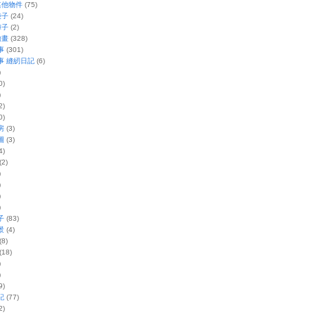
其他物件
(75)
袋子
(24)
褲子
(2)
繪畫
(328)
事
(301)
事 縫紉日記
(6)
)
0)
)
2)
0)
房
(3)
圖
(3)
4)
(2)
)
)
)
)
子
(83)
景
(4)
(8)
(18)
)
)
9)
記
(77)
2)