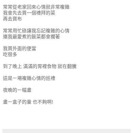
常常從老家回來心情就非常複雜
我會先去買一個禮拜的菜
再去買布
常常用忙碌讓我忘記複雜的心情
連我最愛煮的飯菜都會擱著
我買外面的便當
吃很多
到了晚上 滿滿的胃裡食物 就在翻騰
這是ㄧ場複雜心情的巡禮
夜晚的ㄧ幅畫
畫ㄧ盒子的量 也不夠啊!