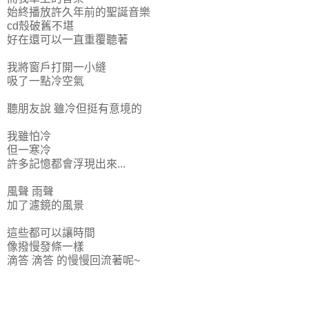
始終播放許久年前的聖誕音樂
cd殼破舊不堪
好在還可以一直重覆聽著
我將窗戶打開一小縫
吸了一點冷空氣
聽朋友說 雖冷但挺有意境的
我雖怕冷
但一寒冷
許多記憶都會浮現出來...
風聲 雨聲
加了濾鏡的風景
這些都可以讓時間
像撥慢發條一樣
滴答 滴答 的慢慢回流著呢~