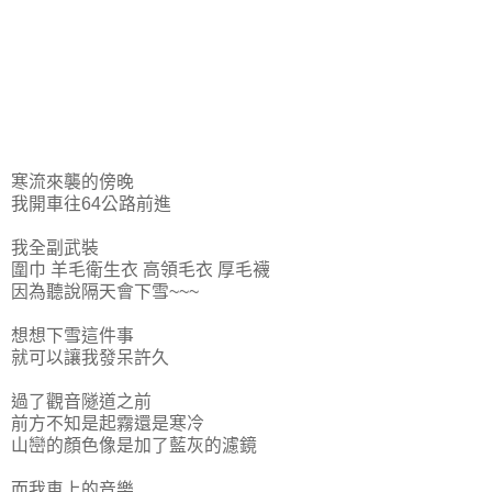
寒流來襲的傍晚
我開車往64公路前進
我全副武裝
圍巾 羊毛衛生衣 高領毛衣 厚毛襪
因為聽說隔天會下雪~~~
想想下雪這件事
就可以讓我發呆許久
過了觀音隧道之前
前方不知是起霧還是寒冷
山巒的顏色像是加了藍灰的濾鏡
而我車上的音樂