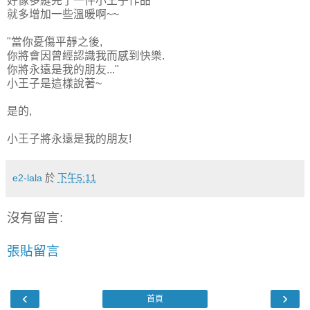
好像多縫完了一件小王子作品
就多增加一些溫暖啊~~
"當你憂傷平靜之後,
你將會因曾經認識我而感到快樂.
你將永遠是我的朋友..."
小王子是這樣說著~
是的,
小王子將永遠是我的朋友!
e2-lala
於
下午5:11
沒有留言:
張貼留言
‹
›
首頁