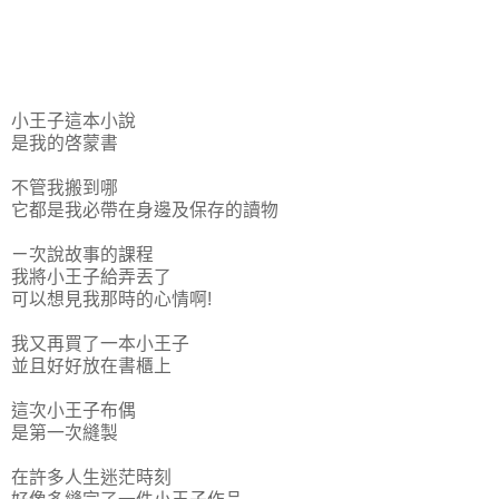
小王子這本小說
是我的啓蒙書
不管我搬到哪
它都是我必帶在身邊及保存的讀物
ㄧ次說故事的課程
我將小王子給弄丟了
可以想見我那時的心情啊!
我又再買了一本小王子
並且好好放在書櫃上
這次小王子布偶
是第一次縫製
在許多人生迷茫時刻