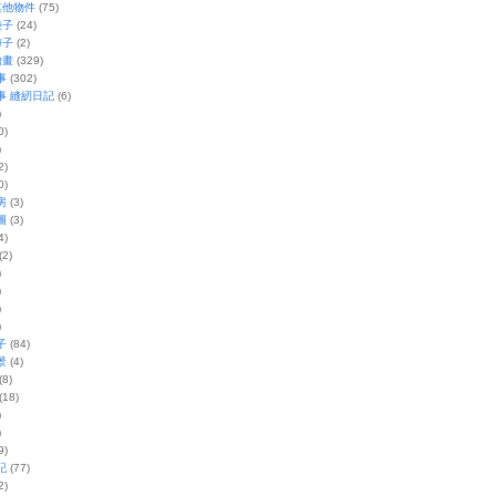
其他物件
(75)
袋子
(24)
褲子
(2)
繪畫
(329)
事
(302)
事 縫紉日記
(6)
)
0)
)
2)
0)
房
(3)
圖
(3)
4)
(2)
)
)
)
)
子
(84)
景
(4)
(8)
(18)
)
)
9)
記
(77)
2)