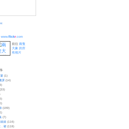
www.
flick
r
.com
前往
兩隻
大象 的所
有相片
ls
家宴
(1)
畫課
(14)
3)
(33)
)
5)
0)
錄
(189)
2)
集
(7)
布娃娃
(116)
衣．裙
(118)