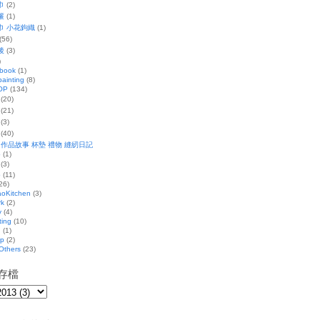
巾
(2)
簾
(1)
巾 小花鉤織
(1)
(56)
後
(3)
)
 book
(1)
ainting
(8)
OP
(134)
(20)
(21)
(3)
(40)
 作品故事 杯墊 禮物 縫紉日記
p
(1)
(3)
p
(11)
26)
oKitchen
(3)
rk
(2)
y
(4)
ting
(10)
g
(1)
ip
(2)
Others
(23)
存檔