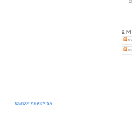
訂
訂閱
發
留
較新的文章
較舊的文章
首頁
.