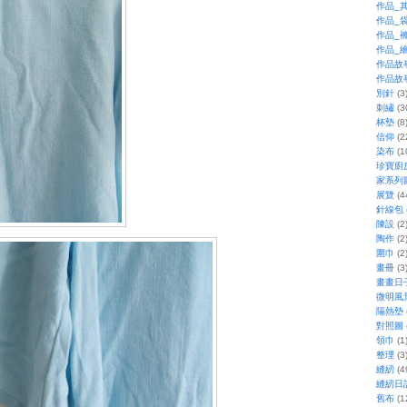
作品_
作品_
作品_
作品_
作品故
作品故
別針
(3
刺繡
(3
杯墊
(8
信仰
(2
染布
(1
珍寶廚
家系列
展覽
(4
針線包
陳設
(2
陶作
(2
圍巾
(2
畫冊
(3
畫畫日
微明風
隔熱墊
對照圖
領巾
(1
整理
(3
縫紉
(4
縫紉日
舊布
(1