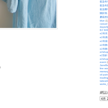
藍染布
藍染布
藍染圍
關於我
蘑菇然
blue
(1
casual
daysofp
E2 SH
e2布衣
e2布偶
e2布袋
e2布飾
e2布飾
e2sho
e2別針
e2sho
event
(
JaneBa
游
line wo
memor
oil pain
readin
takeatr
works_
網誌