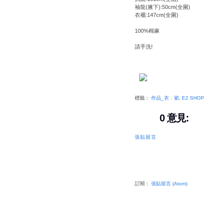
袖龍(腋下):50cm(全圍)
衣襬:147cm(全圍)
100%棉麻
請手洗!
標籤：
作品_衣．裙
,
E2 SHOP
0 意見:
張貼留言
訂閱：
張貼留言 (Atom)