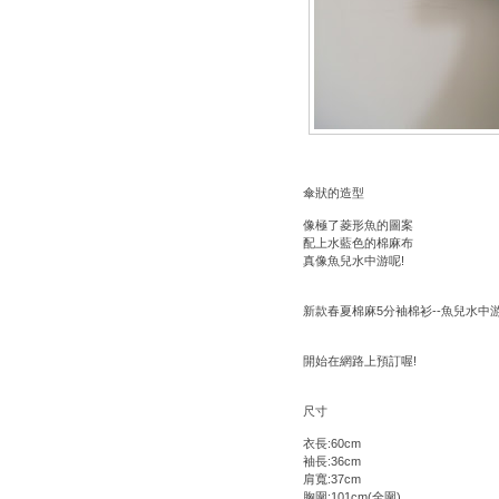
傘狀的造型
像極了菱形魚的圖案
配上水藍色的棉麻布
真像魚兒水中游呢!
新款春夏棉麻5分袖棉衫--魚兒水中
開始在網路上預訂喔!
尺寸
衣長:60cm
袖長:36cm
肩寬:37cm
胸圍:101cm(全圍)