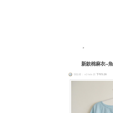
>
新款棉麻衣--
e2-lala
張貼者： e2-lala 於
下午5:26