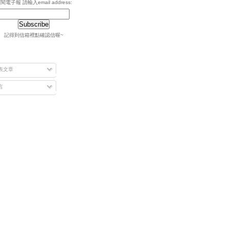
閱電子報 請輸入email address:
記得到信箱裡點確認信喔~
表文章
言