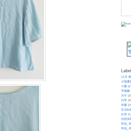
Labe
12月 
小孩畫
小書
(2
手繪圖
方巾
(3
日常
(3
布簾
(1
生活紀
白布
(1
自然採
作品_
作品_