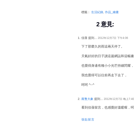
標籤：
生活紀錄
,
作品_繪畫
2 意見:
佳蒨 提到...
2012年12月7日 下午4:06
下了那麼久的雨這兩天停了。
天氣好好的日子讀這篇網誌和這幅畫
也覺得身邊有種小小光芒持續閃耀，特
我也覺得可以往前再走下去了，
呵呵 ^--^
兩隻大象
提到...
2012年12月7日 晚上7:40
看到佳蒨留言，也感覺好溫暖喔，呵
張貼留言