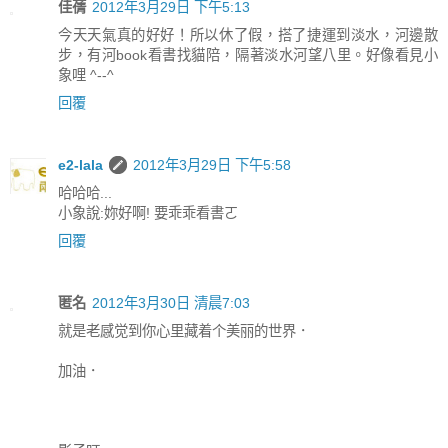
佳蒨
2012年3月29日 下午5:13
今天天氣真的好好！所以休了假，搭了捷運到淡水，河邊散
步，有河book看書找貓陪，隔著淡水河望八里。好像看見小
象哩 ^--^
回覆
e2-lala
2012年3月29日 下午5:58
哈哈哈...
小象說:妳好啊! 要乖乖看書ㄛ
回覆
匿名
2012年3月30日 清晨7:03
就是老感觉到你心里藏着个美丽的世界．
加油．