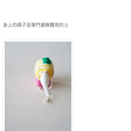
身上的繩子是專門盪鞦韆用的:))