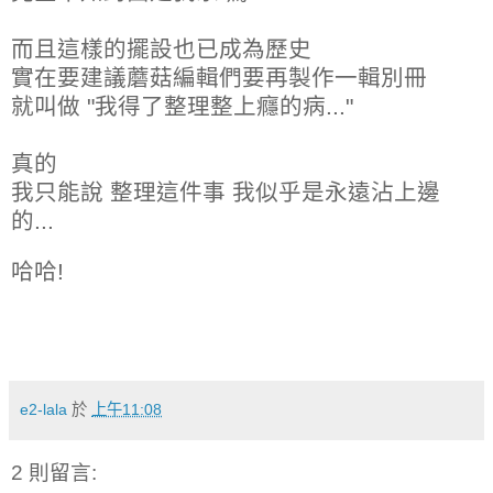
而且這樣的擺設也已成為歷史
實在要建議蘑菇編輯們要再製作一輯別冊
就叫做 "我得了整理整上癮的病..."
真的
我只能說
整理這件事 我似乎是永遠沾上邊
的...
哈哈!
e2-lala
於
上午11:08
2 則留言: