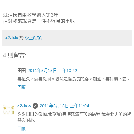
就這樣自由教學邁入第3年
這對我來說真是一件不容易的事呢
e2-lala
於
晚上8:56
4 則留言:
田田
2011年5月15日 上午10:42
要恆久，就要忍耐。教育是條長長的路。加油，要持續下去。
回覆
e2-lala
2011年5月15日 上午11:04
謝謝田田的鼓勵,希望囉!有時充滿辛苦的過程,我需要更多的智
慧與耐心.
回覆