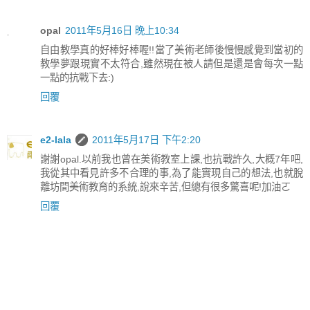
opal
2011年5月16日 晚上10:34
自由教學真的好棒好棒喔!!當了美術老師後慢慢感覺到當初的
教學夢跟現實不太符合,雖然現在被人請但是還是會每次一點
一點的抗戰下去:)
回覆
e2-lala
2011年5月17日 下午2:20
謝謝opal.以前我也曾在美術教室上課,也抗戰許久,大概7年吧,
我從其中看見許多不合理的事,為了能實現自己的想法,也就脫
離坊間美術教育的系統,說來辛苦,但總有很多驚喜呢!加油ㄛ
回覆