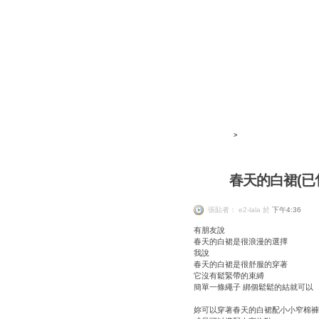
>
春天的白裙(已
e2-lala
張貼者： e2-lala 於
下午4:36
有朋友說
春天的白裙是很浪漫的選擇
我說
春天的白裙是很舒服的穿著
它沒有鬆緊帶的束縛
簡單一條繩子 綁個鬆鬆的結就可以
妳可以穿著春天的白裙配小小窄棉褲