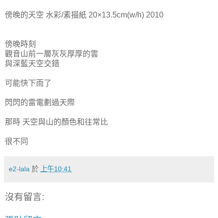
傍晚的天空 水彩/素描紙 20×13.5cm(w/h) 2010
傍晚時刻
觀音山前一層灰灰厚厚的雲
與深藍天空交錯
可能快下雨了
閃閃的雷電劃過天際
那時 天空與山的顏色和往常比
很不同
e2-lala
於
上午10:41
沒有留言: