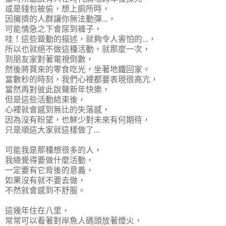
或是錢包被偷，想上廁所時，
因擁擠的人群讓你無法動彈...，
可能情急之下會尿到褲子，
哇！這些聳動的描述，就夠令人害怕的...，
所以也就絕不做這種活動，就那麼一次，
到朋友家對著電視倒數，
然後將買來的零食吃光，坐著地鐵回家。
當數秒的時刻，我們心裡都要表現很高亢，
當然再對彼此說聲新年快樂，
但是這些活動結束後，
心裡就會感到無比的失落感，
因為沒有盼望，也鮮少對未來有何期待，
只是順這大家就這樣做了...
可能我是那種想很多的人，
我總覺得要做什麼活動，
一定要有它背後的意義，
如果沒有就不要去做，
不然就會感到不舒服。
這幾年住在八里，
常常可以看著對岸魚人碼頭放著煙火，