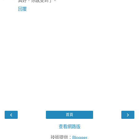
真好，你感受到了。
回覆
‹
›
首頁
查看網路版
技術提供：
Blogger
.