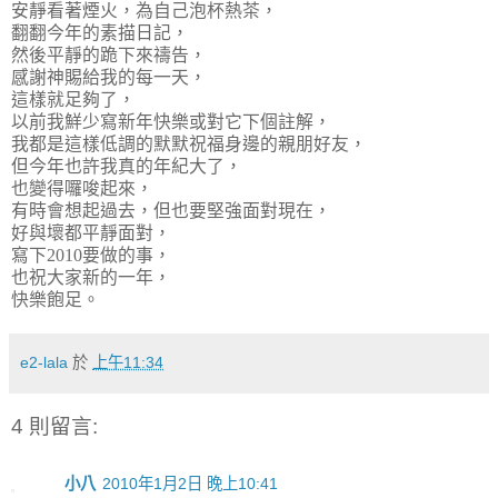
安靜看著煙火，為自己泡杯熱茶，
翻翻今年的素描日記，
然後平靜的跪下來禱告，
感謝神賜給我的每一天，
這樣就足夠了，
以前我鮮少寫新年快樂或對它下個註解，
我都是這樣低調的默默祝福身邊的親朋好友，
但今年也許我真的年紀大了，
也變得囉唆起來，
有時會想起過去，但也要堅強面對現在，
好與壞都平靜面對，
寫下2010要做的事，
也祝大家新的一年，
快樂飽足。
e2-lala
於
上午11:34
4 則留言:
小八
2010年1月2日 晚上10:41